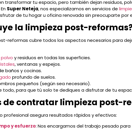
n transformar tu espacio, pero también dejan residuos, pol
. En
Super Neteja
, nos especializamos en servicios de
limpi
frutar de tu hogar u oficina renovada sin preocuparte por 
uye la limpieza post-reformas
ost-reformas cubre todos los aspectos necesarios para dej
 polvo
y residuos en todas las superficies.
istales
, ventanas y espejos.
e baños y cocinas.
egado
profundo de suelos.
ombros pequeños (según sea necesario).
todo, para que tú solo te dediques a disfrutar de tu espac
s de contratar limpieza post-r
io profesional asegura resultados rápidos y efectivos:
empo y esfuerzo
: Nos encargamos del trabajo pesado para