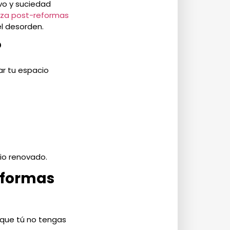
vo y suciedad
eza
post-reformas
el desorden.
?
ar tu espacio
io renovado.
eformas
 que tú no tengas