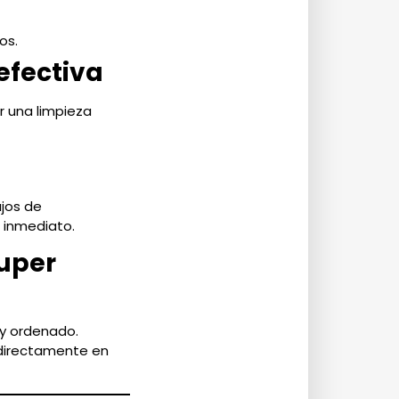
os.
efectiva
r una limpieza
ajos de
o inmediato.
Super
 y ordenado.
directamente en