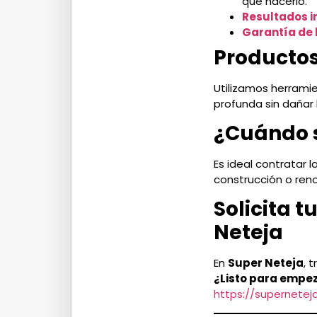
que hacerlo.
Resultados 
Garantía de 
Productos
Utilizamos herrami
profunda sin dañar 
¿Cuándo so
Es ideal contratar 
construcción o reno
Solicita 
Neteja
En
Super Neteja
, 
¿Listo para empe
https://supernete