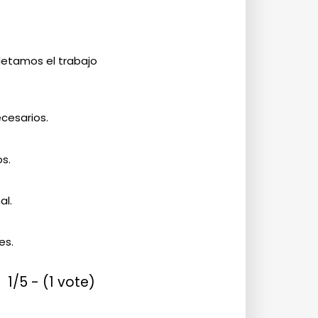
letamos el trabajo
cesarios.
s.
al.
es.
1/5 - (1 vote)